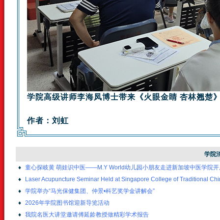
学院高级讲师李海凤博士带来《火眼金睛 杏林翘楚
作者：刘虹
学院
♦
童心探岐黄 萌娃识中医——M.Y World幼儿园小朋友走进新加坡中医学院
♦
Laser Acupuncture Seminar Held at Singapore College of Traditional Ch
♦
学院举办“马光保健集团、仲景•科艺奖学金讲解会”
♦
2026年学院图书馆迎新导览活动
♦
我院名医大讲堂邀请傅延龄教授做精彩学术报告