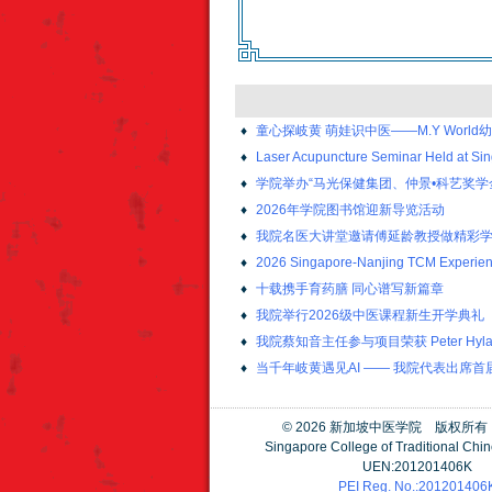
♦
童心探岐黄 萌娃识中医——M.Y Wor
♦
Laser Acupuncture Seminar Held at Sin
♦
学院举办“马光保健集团、仲景•科艺奖学
♦
2026年学院图书馆迎新导览活动
♦
我院名医大讲堂邀请傅延龄教授做精彩
♦
2026 Singapore-Nanjing TCM Experient
♦
十载携手育药膳 同心谱写新篇章
♦
我院举行2026级中医课程新生开学典礼
♦
我院蔡知音主任参与项目荣获 Peter Hylands P
♦
当千年岐黄遇见AI —— 我院代表出席
©
2026 新加坡中医学院 版权所
Singapore College of Traditional Chi
UEN:201201406K
PEI Reg. No.:201201406