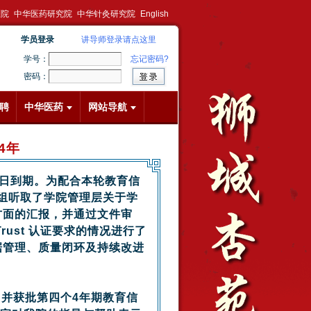
医院
中华医药研究院
中华针灸研究院
English
学员登录
讲导师登录请点这里
学号：
忘记密码?
密码：
聘
中华医药
网站导航
4年
22日到期。为配合本轮教育信
估组听取了学院管理层关于学
方面的汇报，并通过文件审
ust 认证要求的情况进行了
据管理、质量闭环及持续改进
，并获批第四个4年期教育信