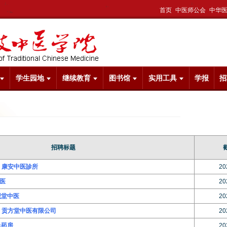
首页
中医师公会
中华
学生园地
继续教育
图书馆
实用工具
学报
招
招聘标题
 - 康安中医診所
20
中医
20
观堂中医
20
 - 贡方堂中医有限公司
20
氏药房
20