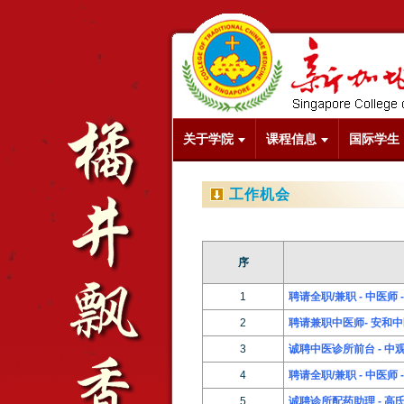
关于学院
课程信息
国际学生
工作机会
序
1
聘请全职/兼职 - 中医师
2
聘请兼职中医师- 安和
3
诚聘中医诊所前台 - 中
4
聘请全职/兼职 - 中医师
5
诚聘诊所配药助理 - 高