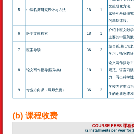
文献研究方法、
5
中医临床研究设计与方法
18
1
试验和基础研究
的基础课程。
介绍中医文献学
6
医学文献检索
18
1
主要的中医药数
结合近现代名老
7
医案导读
36
2
学习，拓宽临证
论文写作指导主
8
论文写作指导(医学类)
18
1
规范、语言习惯
力，写出科学性
学校内容重点为
9
专业方向课（导师负责）
36
2
生的创新思维和
(b) 课程收费
COURSE FEES 课程
(2 Installments per year for 