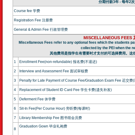
分期付款3年 - 每年2次
Course fee 学费
Registration Fee 注册费
General & Admin Fee 行政管理费
MISCELLANEOUS FEE
Miscellaneous Fees refer to any optional fees which the students pa
collected by the PEI when the n
其他费用是指学生有需要时才支付的可选择费用。这
1
Enrollment Fee(non-refundable) 报名费(不退还)
2
Interview and Assessment Fee 面试审核费
3
Penalty for Late Payment of Course Fee/Graduation Exam Fe
4
Replacement of Student ID Card Fee 学生卡费(遗失补发)
5
Deferment Fee 休学费
6
Sit-In Fee(Per Course Hour) 旁听费(每课时)
7
Library Membership Fee 图书馆会员费
Graduation Gown 毕业礼袍费
8