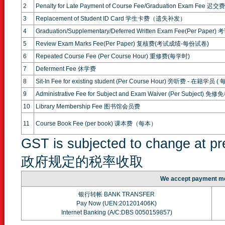
2
Penalty for Late Payment of Course Fee/Graduation Exam F
3
Replacement of Student ID Card 学生卡费（遗失补发）
4
Graduation/Supplementary/Deferred Written Exam Fee(Per P
5
Review Exam Marks Fee(Per Paper) 复核费(考试成绩-每份试卷)
6
Repeated Course Fee (Per Course Hour) 重修费(每学时)
7
Deferment Fee 休学费
8
Sit-In Fee for existing student (Per Course Hour) 旁听费 - 在籍学员 (
9
Administrative Fee for Subject and Exam Waiver (Per Subject
10
Library Membership Fee 图书馆会员费
11
Course Book Fee (per book) 课本费（每本）
GST is subjected to change at 
政府规定的税率收取
We accept paymen
银行转帐 BANK TRANSFER
Pay Now (UEN:201201406K)
Internet Banking (A/C:DBS 0050159857)