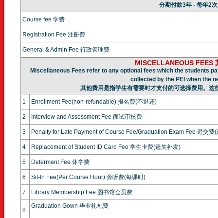
分期付款3年 - 每年2次
Course fee 学费
Registration Fee 注册费
General & Admin Fee 行政管理费
MISCELLANEOUS FEE
Miscellaneous Fees refer to any optional fees which the students pa
collected by the PEI when the n
其他费用是指学生有需要时才支付的可选择费用。这
1
Enrollment Fee(non-refundable) 报名费(不退还)
2
Interview and Assessment Fee 面试审核费
3
Penalty for Late Payment of Course Fee/Graduation Exam Fe
4
Replacement of Student ID Card Fee 学生卡费(遗失补发)
5
Deferment Fee 休学费
6
Sit-In Fee(Per Course Hour) 旁听费(每课时)
7
Library Membership Fee 图书馆会员费
Graduation Gown 毕业礼袍费
8