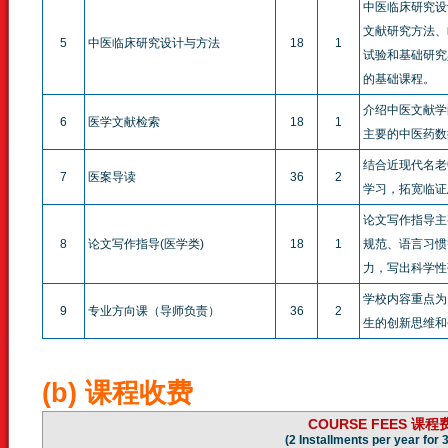
中医临床研究设
文献研究方法、
5
中医临床研究设计与方法
18
1
试验和基础研究
的基础课程。
介绍中医文献学
6
医学文献检索
18
1
主要的中医药数
结合近现代名老
7
医案导读
36
2
学习，拓宽临证
论文写作指导主
8
论文写作指导(医学类)
18
1
规范、语言习惯
力，写出科学性
学校内容重点为
9
专业方向课（导师负责）
36
2
生的创新思维和
(b) 课程收费
COURSE FEES 课程
(2 Installments per year for 