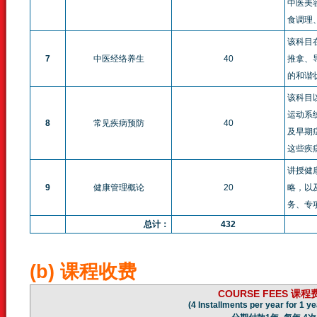
中医美
食调理
该科目
7
中医经络养生
40
推拿、
的和谐
该科目
运动系
8
常见疾病预防
40
及早期
这些疾
讲授健
9
健康管理概论
20
略，以
务、专
总计：
432
(b) 课程收费
COURSE FEES
课程
(4 Installments per year for 1 ye