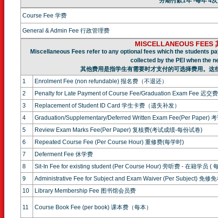
分期付款1年 -每年 4次
Course Fee 学费
General & Admin Fee 行政管理费
MISCELLANEOUS FEE
Miscellaneous Fees refer to any optional fees which the students pa
collected by the PEI when the n
其他费用是指学生有需要时才支付的可选择费用。这
1
Enrolment Fee (non refundable) 报名费（不退还）
2
Penalty for Late Payment of Course Fee/Graduation Exam F
3
Replacement of Student ID Card 学生卡费（遗失补发）
4
Graduation/Supplementary/Deferred Written Exam Fee(Per P
5
Review Exam Marks Fee(Per Paper) 复核费(考试成绩-每份试卷)
6
Repeated Course Fee (Per Course Hour) 重修费(每学时)
7
Deferment Fee 休学费
8
Sit-In Fee for existing student (Per Course Hour) 旁听费 - 在籍学员 (
9
Administrative Fee for Subject and Exam Waiver (Per Subject
10
Library Membership Fee 图书馆会员费
11
Course Book Fee (per book) 课本费（每本）