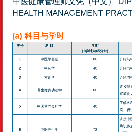
中医健康管理师文凭（中文） DIPLOMA
HEALTH MANAGEMENT PRACT
(a) 科目与学时
序号
科 目
学时
(1学时为45分钟)
1
中医学基础
80
介绍与
2
中药学
40
介绍与
3
方剂学
40
介绍与
讲授健
4
养生健身功法学
60
式简化
了解各
5
中医营养食疗学
40
病，促
讲授中
辨识体
6
中医养生学
72