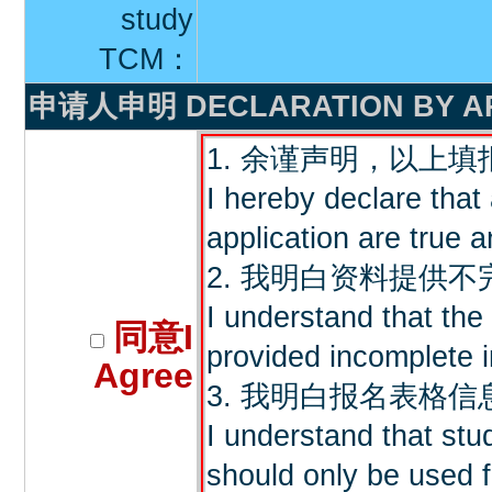
study
TCM：
申请人申明 DECLARATION BY A
1. 余谨声明，以上
I hereby declare that 
application are true a
2. 我明白资料提供
I understand that the 
同意I
provided incomplete i
Agree
3. 我明白报名表格
I understand that stu
should only be used f