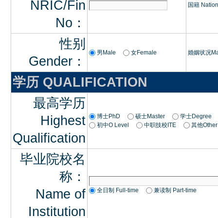
NRIC/Fin
国籍 Natio
No：
性别
男Male
女Female
婚姻状况Mari
Gender：
学历 QUALIFICATION
最高学历
博士PhD
硕士Master
学士Degree
Highest
初中O Level
中职技校ITE
其他Other
Qualification
毕业院校名
称：
Name of
全日制 Full-time
兼读制 Part-time
Institution