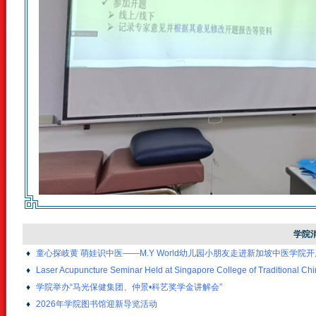
学院
♦
童心探岐黄 萌娃识中医——M.Y World幼儿园小朋友走进新加坡中医学院
♦
Laser Acupuncture Seminar Held at Singapore College of Traditional Ch
♦
学院举办“马光保健集团、仲景•科艺奖学金讲解会”
♦
2026年学院图书馆迎新导览活动